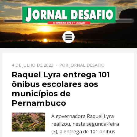
JORNAL
O Sertão em 1º Lugar
Menu
DESAFIO
PPOSTADO
4 DE JULHO DE 2023
POR
JORNAL DESAFIO
EM
Raquel Lyra entrega 101
ônibus escolares aos
municípios de
Pernambuco
A governadora Raquel Lyra
realizou, nesta segunda-feira
(3), a entrega de 101 ônibus