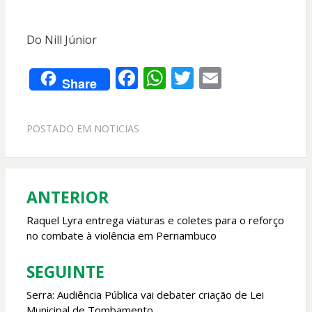
Do Nill Júnior
F
W
T
E
Share
ac
h
w
m
e
at
itt
ai
POSTADO EM
NOTICIAS
b
s
er
l
o
A
o
p
ANTERIOR
Navegação
k
p
de
Raquel Lyra entrega viaturas e coletes para o reforço
no combate à violência em Pernambuco
Post
SEGUINTE
Serra: Audiência Pública vai debater criação de Lei
Municipal de Tombamento