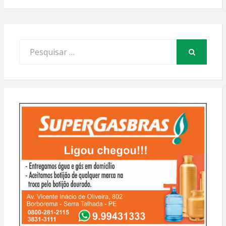
Procurar
por:
PESQUISAR