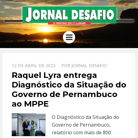
JORNAL
O Sertão em 1º Lugar
Menu
DESAFIO
PPOSTADO
12 DE ABRIL DE 2023
POR
JORNAL DESAFIO
EM
Raquel Lyra entrega
Diagnóstico da Situação do
Governo de Pernambuco
ao MPPE
O Diagnóstico da Situação do
Governo de Pernambuco,
relatório com mais de 800