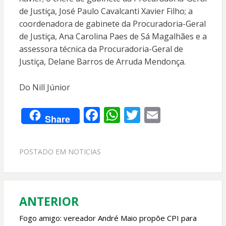
de Justiça, José Paulo Cavalcanti Xavier Filho; a
coordenadora de gabinete da Procuradoria-Geral
de Justiça, Ana Carolina Paes de Sá Magalhães e a
assessora técnica da Procuradoria-Geral de
Justiça, Delane Barros de Arruda Mendonça.
Do Nill Júnior
F
W
T
E
Share
ac
h
w
m
e
at
itt
ai
POSTADO EM
NOTICIAS
b
s
er
l
o
A
o
p
ANTERIOR
Navegação
k
p
de
Fogo amigo: vereador André Maio propõe CPI para