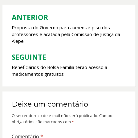
o
A
o
p
ANTERIOR
Navegação
k
p
de
Proposta do Governo para aumentar piso dos
professores é acatada pela Comissão de Justiça da
Post
Alepe
SEGUINTE
Beneficiários do Bolsa Família terão acesso a
medicamentos gratuitos
Deixe um comentário
O seu endereço de e-mail não será publicado.
Campos
obrigatórios são marcados com
*
Comentário
*