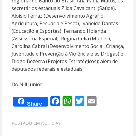
regional do Banco do Brasil, Ana Paula Matos; os
secretários estaduais Zilda Cavalcanti (Saúde),
Aloísio Ferraz (Desenvolvimento Agrário,
Agricultura, Pecuária e Pesca), Ivaneide Dantas
(Educação e Esportes), Fernando Holanda
(Assessoria Especial), Regina Célia (Mulher),
Carolina Cabral (Desenvolvimento Social, Criança,
Juventude e Prevenção à Violência e as Drogas) e
Diogo Bezerra (Projetos Estratégicos); além de
deputados federais e estaduais.
Do Nill Júnior
F
W
T
E
Share
ac
h
w
m
e
at
itt
ai
POSTADO EM
NOTICIAS
b
s
er
l