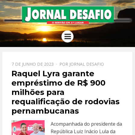
JORNAL
O Sertão em 1º Lugar
Menu
DESAFIO
PPOSTADO
7 DE JUNHO DE 2023
POR
JORNAL DESAFIO
EM
Raquel Lyra garante
empréstimo de R$ 900
milhões para
requalificação de rodovias
pernambucanas
Acompanhada do presidente da
República Luiz Inácio Lula da