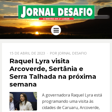
JORNAL
O Sertão em 1º Lugar
Menu
DESAFIO
PPOSTADO
15 DE ABRIL DE 2023
POR
JORNAL DESAFIO
EM
Raquel Lyra visita
Arcoverde, Sertânia e
Serra Talhada na próxima
semana
A governadora Raquel Lyra está
programando uma visita às
cidades de Caruaru, Arcoverde,