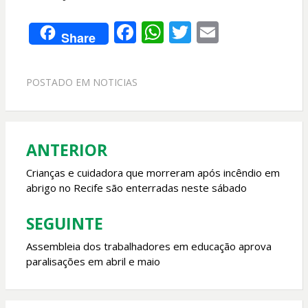
F
W
T
E
Share
ac
h
w
m
e
at
itt
ai
POSTADO EM
NOTICIAS
b
s
er
l
o
A
o
p
ANTERIOR
Navegação
k
p
de
Crianças e cuidadora que morreram após incêndio em
abrigo no Recife são enterradas neste sábado
Post
SEGUINTE
Assembleia dos trabalhadores em educação aprova
paralisações em abril e maio