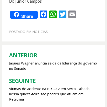
Do Júnior Campos
F
W
T
E
Share
ac
h
w
m
e
at
itt
ai
POSTADO EM
NOTICIAS
b
s
er
l
o
A
o
p
ANTERIOR
Navegação
k
p
de
Jaques Wagner anuncia saída da liderança do governo
no Senado
Post
SEGUINTE
Vítimas de acidente na BR-232 em Serra Talhada
nessa quarta-feira são padres que atuam em
Petrolina