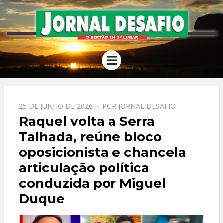
JORNAL
O Sertão em 1º Lugar
Menu
DESAFIO
PPOSTADO
25 DE JUNHO DE 2026
POR
JORNAL DESAFIO
EM
Raquel volta a Serra
Talhada, reúne bloco
oposicionista e chancela
articulação política
conduzida por Miguel
Duque