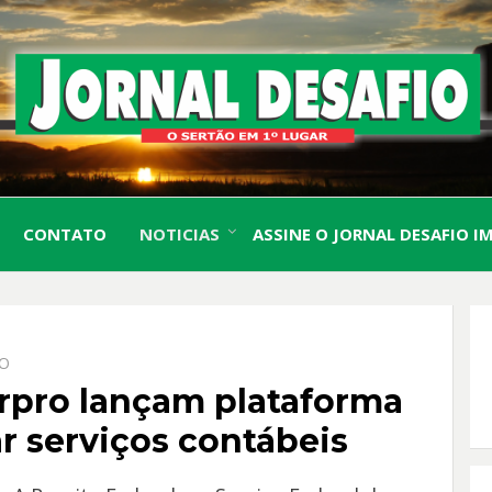
O Sertão em 1º Lugar
JORN
CONTATO
NOTICIAS
ASSINE O JORNAL DESAFIO I
DESA
IO
erpro lançam plataforma
r serviços contábeis