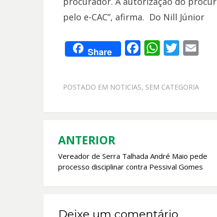
procurador. A autorização do procur
pelo e-CAC”, afirma. Do Nill Júnior
F
W
T
E
Share
ac
h
w
m
e
at
itt
ai
POSTADO EM
NOTICIAS
,
SEM CATEGORIA
b
s
er
l
o
A
o
p
k
p
ANTERIOR
Navegação
Vereador de Serra Talhada André Maio pede
de
processo disciplinar contra Pessival Gomes
Post
Deixe um comentário