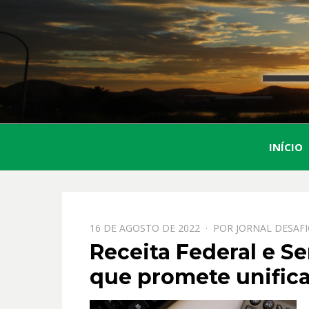
INÍCIO
PPOSTADO
16 DE AGOSTO DE 2022
POR
JORNAL DESAF
EM
Receita Federal e S
que promete unifica