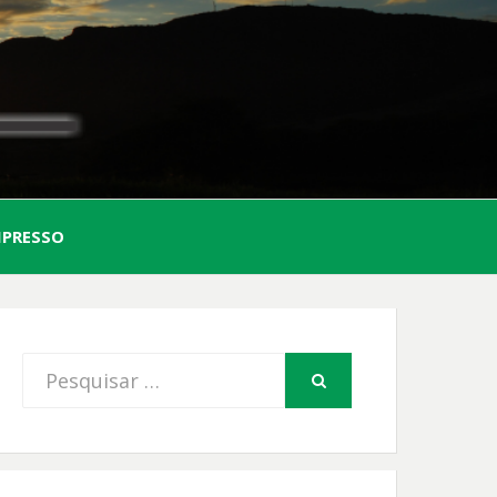
AL
MPRESSO
FIO
Procurar
PESQUISAR
por: