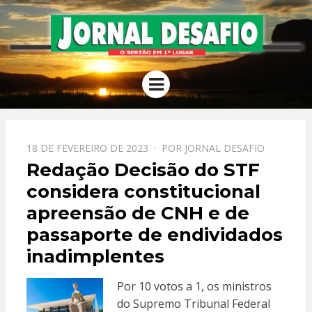
JORNAL
O Sertão em 1º Lugar
Menu
DESAFIO
PPOSTADO
18 DE FEVEREIRO DE 2023
POR
JORNAL DESAFIO
EM
Redação Decisão do STF
considera constitucional
apreensão de CNH e de
passaporte de endividados
inadimplentes
Por 10 votos a 1, os ministros
do Supremo Tribunal Federal