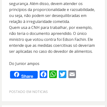
segurança. Além disso, devem atender os
princípios da proporcionalidade e razoabilidade,
ou seja, não podem ser desequilibradas em
relação à irregularidade cometida.
Quem usa a CNH para trabalhar, por exemplo,
não teria o documento apreendido. O único
ministro que votou contra foi Edson Fachin. Ele
entende que as medidas coercitivas só deveriam
ser aplicadas no caso do devedor de alimentos.
Do Junior ampos
F
W
T
E
Share
ac
h
w
m
e
at
itt
ai
POSTADO EM
NOTICIAS
b
s
er
l
o
A