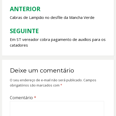
o
p
ANTERIOR
Navegação
k
p
de
Cabras de Lampião no desfile da Mancha Verde
Post
SEGUINTE
Em ST vereador cobra pagamento de auxílios para os
catadores
Deixe um comentário
O seu endereço de e-mail não será publicado.
Campos
obrigatórios são marcados com
*
Comentário
*