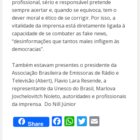
profissional, sério e responsável pretende
sempre acertar e, quando se equivoca, tem o
dever moral e ético de se corrigir. Por isso, a
vitalidade da imprensa está diretamente ligada à
capacidade de se combater as fake news,
“desinformações que tantos males infligem às
democracias”.
Também estavam presentes o presidente da
Associação Brasileira de Emissoras de Rádio e
Televisão (Abert), Flavio Lara Resende, a
representante da Unesco do Brasil, Marlova
Jovchelovitch Noleto, autoridades e profissionais
da imprensa. Do Nill Júnior
F
W
T
E
Share
ac
h
w
m