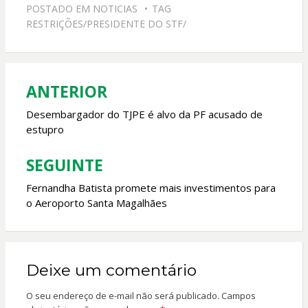
e
at
itt
ai
POSTADO EM
NOTICIAS
TAG
b
s
er
l
RESTRIÇÕES/PRESIDENTE DO STF/
o
A
o
p
k
p
ANTERIOR
Navegação
de
Desembargador do TJPE é alvo da PF acusado de
estupro
Post
SEGUINTE
Fernandha Batista promete mais investimentos para
o Aeroporto Santa Magalhães
Deixe um comentário
O seu endereço de e-mail não será publicado.
Campos