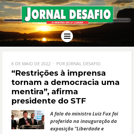
JORNAL
O Sertão em 1º Lugar
Menu
DESAFIO
PPOSTADO
6 DE MAIO DE 2022
POR
JORNAL DESAFIO
EM
“Restrições à imprensa
tornam a democracia uma
mentira”, afirma
presidente do STF
A fala do ministro Luiz Fux foi
proferida na inauguração da
exposição “Liberdade e