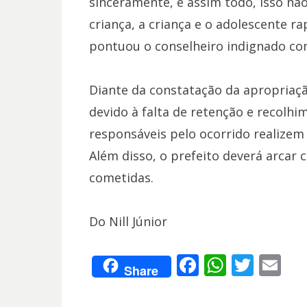
sinceramente, é assim todo, isso não
criança, a criança e o adolescente r
pontuou o conselheiro indignado com
Diante da constatação da apropriação
devido à falta de retenção e recolhi
responsáveis pelo ocorrido realizem
Além disso, o prefeito deverá arcar
cometidas.
Do Nill Júnior
F
W
T
E
Share
ac
h
w
m