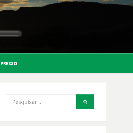
AL
MPRESSO
FIO
Procurar
PESQUISAR
por: