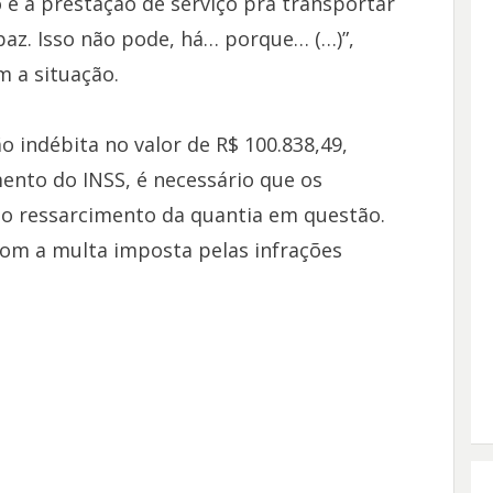
 é a prestação de serviço pra transportar
apaz. Isso não pode, há… porque… (…)”,
 a situação.
 indébita no valor de R$ 100.838,49,
mento do INSS, é necessário que os
 o ressarcimento da quantia em questão.
 com a multa imposta pelas infrações