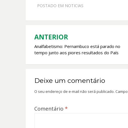
e
at
itt
ai
POSTADO EM
NOTICIAS
b
s
er
l
o
A
o
p
k
p
ANTERIOR
Navegação
Analfabetismo: Pernambuco está parado no
de
tempo junto aos piores resultados do País
Post
Deixe um comentário
O seu endereço de e-mail não será publicado.
Campos
Comentário
*