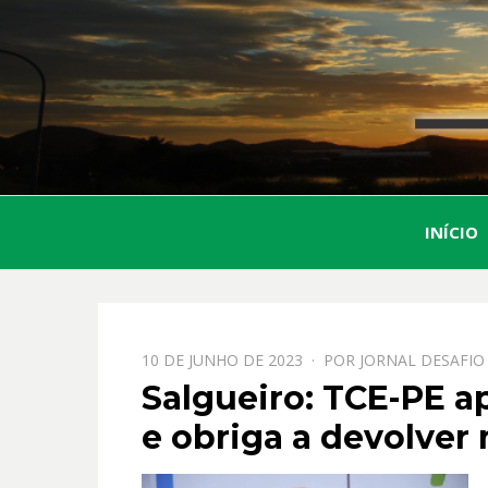
INÍCIO
PPOSTADO
10 DE JUNHO DE 2023
POR
JORNAL DESAFIO
EM
Salgueiro: TCE-PE a
e obriga a devolver 