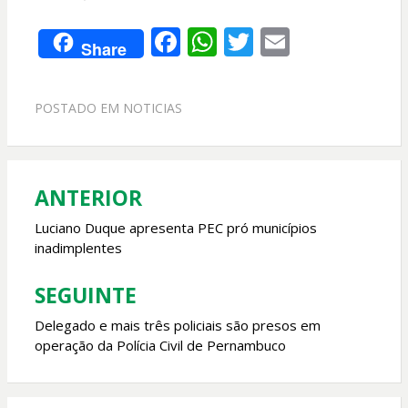
F
W
T
E
Share
ac
h
w
m
e
at
itt
ai
POSTADO EM
NOTICIAS
b
s
er
l
o
A
o
p
ANTERIOR
Navegação
k
p
de
Luciano Duque apresenta PEC pró municípios
inadimplentes
Post
SEGUINTE
Delegado e mais três policiais são presos em
operação da Polícia Civil de Pernambuco