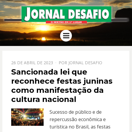
JORNAL
O Sertão em 1º Lugar
Menu
DESAFIO
PPOSTADO
26 DE ABRIL DE 2023
POR
JORNAL DESAFIO
EM
Sancionada lei que
reconhece festas juninas
como manifestação da
cultura nacional
Sucesso de público e de
repercussão econômica e
turística no Brasil, as festas