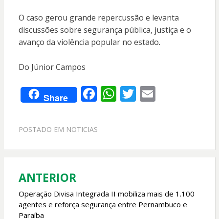
O caso gerou grande repercussão e levanta
discussões sobre segurança pública, justiça e o
avanço da violência popular no estado.
Do Júnior Campos
F
W
T
E
Share
ac
h
w
m
e
at
itt
ai
POSTADO EM
NOTICIAS
b
s
er
l
o
A
o
p
ANTERIOR
Navegação
k
p
de
Operação Divisa Integrada II mobiliza mais de 1.100
agentes e reforça segurança entre Pernambuco e
Post
Paraíba