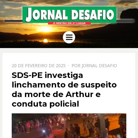
JORNAL
O Sertão em 1º Lugar
Menu
DESAFIO
PPOSTADO
20 DE FEVEREIRO DE 2025
POR
JORNAL DESAFIO
EM
SDS-PE investiga
linchamento de suspeito
da morte de Arthur e
conduta policial