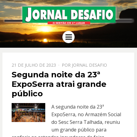
JORNAL
O Sertão em 1º Lugar
Menu
DESAFIO
PPOSTADO
21 DE JULHO DE 2023
POR
JORNAL DESAFIO
EM
Segunda noite da 23ª
ExpoSerra atrai grande
público
A segunda noite da 23ª
ExpoSerra, no Armazém Social
do Sesc Serra Talhada, reuniu
um grande público para