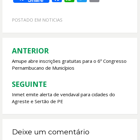
ac
h
w
m
e
at
itt
ai
POSTADO EM
NOTICIAS
b
s
er
l
o
A
o
p
ANTERIOR
Navegação
k
p
de
Amupe abre inscrições gratuitas para o 6º Congresso
Pernambucano de Municípios
Post
SEGUINTE
Inmet emite alerta de vendaval para cidades do
Agreste e Sertão de PE
Deixe um comentário