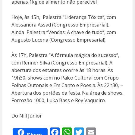
apenas 1kg de alimento não perecível.
Hoje, às 15h, Palestra “Liderança Tóxica”, com
Alessandra Assad (Congresso Empresarial).
Ainda Palestra “Vendas: A chave de tudo”, com
Augusto Lucena (Congresso Empresarial).
Às 17h, Palestra “A fórmula mágica do sucesso”,
com Renner Silva (Congresso Empresarial). A
abertura dos estantes ocorre às 18 horas. Às
19h30, shows com no Palco Cultural com Grupo
Folhas Outonais e Em Canto e Poesia. Às 22h30, –
Abertura dos portões da festa. Na área de shows,
Forrozão 1000, Luka Bass e Rey Vaqueiro.
Do Nill Júnior
F
W
T
E
Share