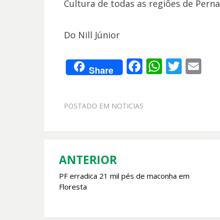
Cultura de todas as regiões de Pern
Do Nill Júnior
F
W
T
E
Share
ac
h
w
m
e
at
itt
ai
POSTADO EM
NOTICIAS
b
s
er
l
o
A
o
p
k
p
ANTERIOR
Navegação
PF erradica 21 mil pés de maconha em
de
Floresta
Post