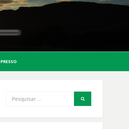
AL
MPRESSO
FIO
Procurar
PESQUISAR
por: