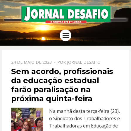
JORNAL
O Sertão em 1º Lugar
Menu
DESAFIO
PPOSTADO
24 DE MAIO DE 2023
POR
JORNAL DESAFIO
EM
Sem acordo, profissionais
da educação estadual
farão paralisação na
próxima quinta-feira
Na manhã desta terça-feira (23),
o Sindicato dos Trabalhadores e
Trabalhadoras em Educação de