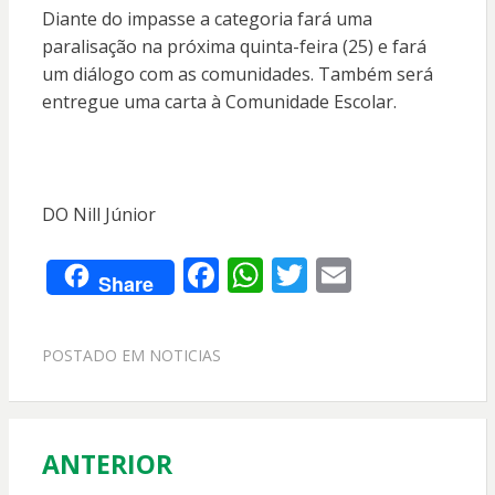
Diante do impasse a categoria fará uma
paralisação na próxima quinta-feira (25) e fará
um diálogo com as comunidades. Também será
entregue uma carta à Comunidade Escolar.
DO Nill Júnior
F
W
T
E
Share
ac
h
w
m
e
at
itt
ai
POSTADO EM
NOTICIAS
b
s
er
l
o
A
o
p
ANTERIOR
Navegação
k
p