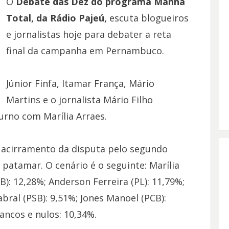
O
Debate das Dez do programa Manhã
Total, da Rádio Pajeú,
escuta blogueiros
e jornalistas hoje para debater a reta
final da campanha em Pernambuco.
Júnior Finfa, Itamar França, Mário
Martins e o jornalista Mário Filho
rno com Marília Arraes.
a acirramento da disputa pelo segundo
atamar. O cenário é o seguinte: Marília
B): 12,28%; Anderson Ferreira (PL): 11,79%;
bral (PSB): 9,51%; Jones Manoel (PCB):
ancos e nulos: 10,34%.