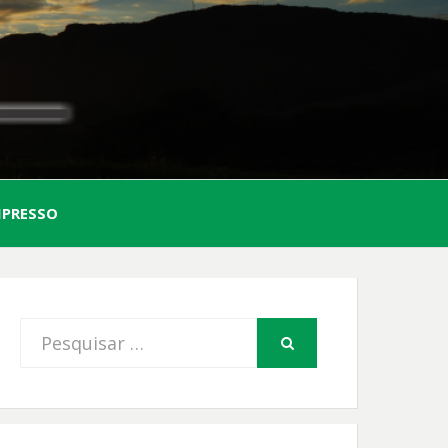
AL
MPRESSO
FIO
Procurar
PESQUISAR
por: