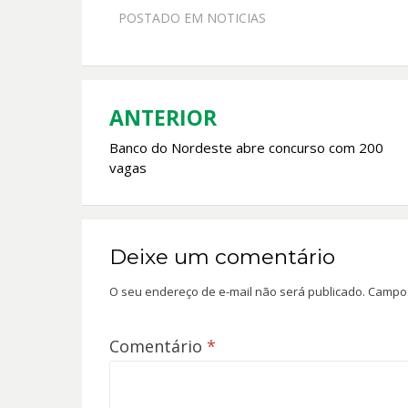
e
at
itt
ai
POSTADO EM
NOTICIAS
b
s
er
l
o
A
o
p
k
p
ANTERIOR
Navegação
Banco do Nordeste abre concurso com 200
de
vagas
Post
Deixe um comentário
O seu endereço de e-mail não será publicado.
Campos
Comentário
*