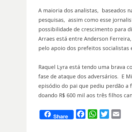
A maioria dos analistas, baseados n
pesquisas, assim como esse jornalis
possibilidade de crescimento para d
Arraes está entre Anderson Ferreira,
pelo apoio dos prefeitos socialistas 
Raquel Lyra está tendo uma brava 
fase de ataque dos adversários. E Mi
episódio do pai que pediu perdão a 
doando R$ 600 mil aos três filhos ca
F
W
T
E
Share
ac
h
w
m