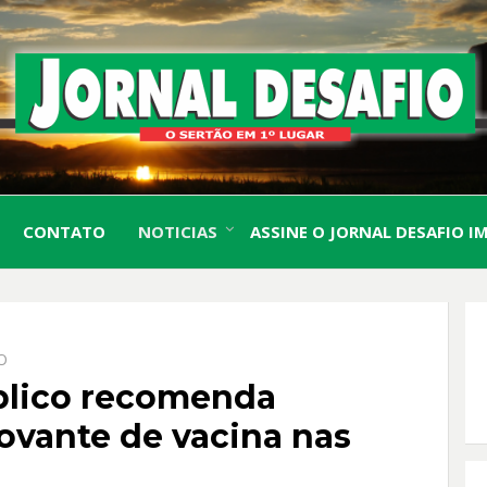
O Sertão em 1º Lugar
JORN
CONTATO
NOTICIAS
ASSINE O JORNAL DESAFIO I
DESA
O
úblico recomenda
ovante de vacina nas