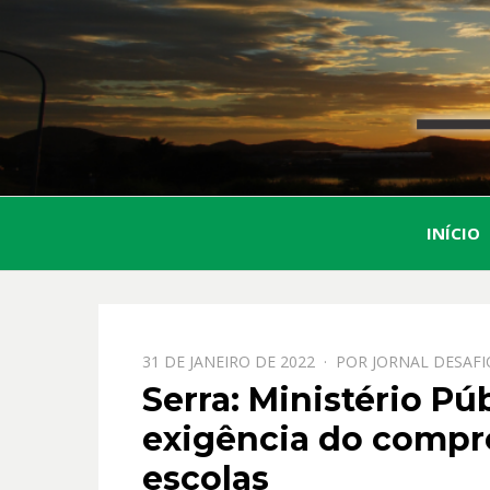
INÍCIO
PPOSTADO
31 DE JANEIRO DE 2022
POR
JORNAL DESAFI
EM
Serra: Ministério P
exigência do compr
escolas