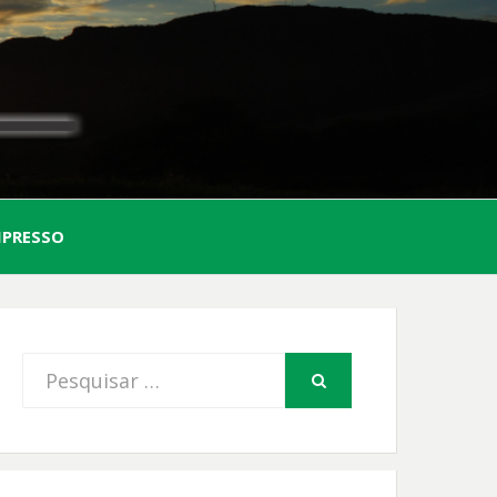
AL
MPRESSO
FIO
Procurar
PESQUISAR
por: