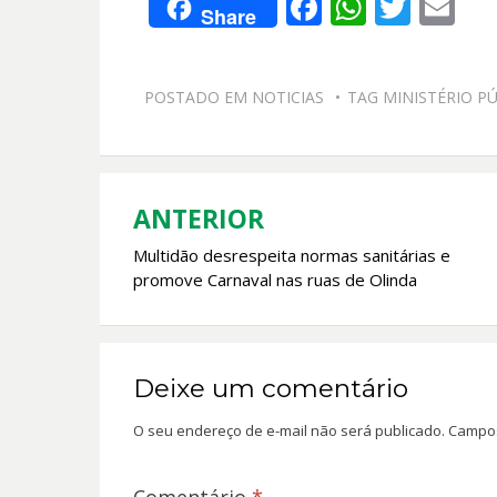
F
W
T
E
Share
ac
h
w
m
e
at
itt
ai
POSTADO EM
NOTICIAS
TAG
MINISTÉRIO P
b
s
er
l
o
A
o
p
k
p
ANTERIOR
Navegação
Multidão desrespeita normas sanitárias e
de
promove Carnaval nas ruas de Olinda
Post
Deixe um comentário
O seu endereço de e-mail não será publicado.
Campos