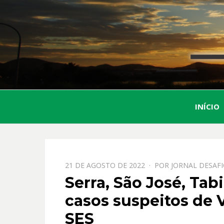
INÍCIO
PPOSTADO
21 DE AGOSTO DE 2022
POR
JORNAL DESAF
EM
Serra, São José, Ta
casos suspeitos de V
SES