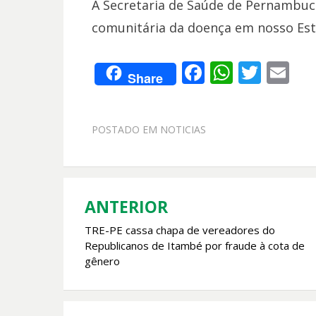
A Secretaria de Saúde de Pernambuc
comunitária da doença em nosso Esta
F
W
T
E
Share
ac
h
w
m
e
at
itt
ai
POSTADO EM
NOTICIAS
b
s
er
l
o
A
o
p
k
p
ANTERIOR
Navegação
TRE-PE cassa chapa de vereadores do
de
Republicanos de Itambé por fraude à cota de
Post
gênero