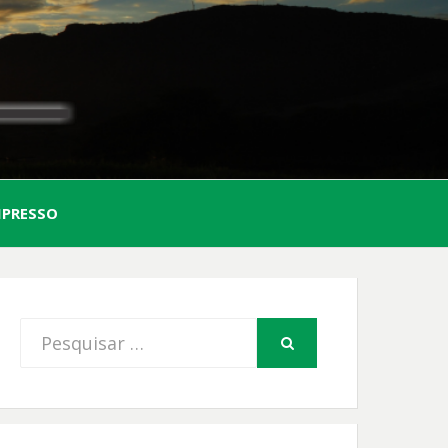
AL
MPRESSO
FIO
Procurar
PESQUISAR
por: