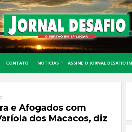
O Sertão em 1º Lugar
JORN
CONTATO
NOTICIAS
ASSINE O JORNAL DESAFIO I
DESA
IO
bira e Afogados com
aríola dos Macacos, diz