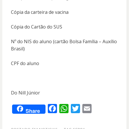
Cópia da carteira de vacina
Cópia do Cartão do SUS
Nº do NIS do aluno (cartão Bolsa Família – Auxílio
Brasil)
CPF do aluno
Do Nill Júnior
F
W
T
E
Share
ac
h
w
m
e
at
itt
ai