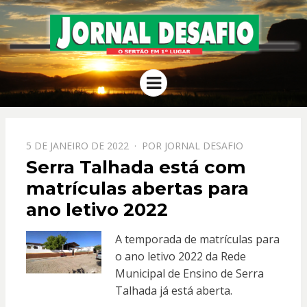
JORNAL
O Sertão em 1º Lugar
Menu
DESAFIO
PPOSTADO
5 DE JANEIRO DE 2022
POR
JORNAL DESAFIO
EM
Serra Talhada está com
matrículas abertas para
ano letivo 2022
A temporada de matrículas para
o ano letivo 2022 da Rede
Municipal de Ensino de Serra
Talhada já está aberta.