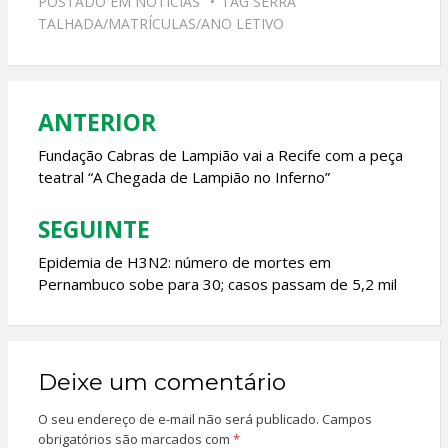
POSTADO EM
NOTICIAS
TAG
SERRA
b
s
er
l
TALHADA/MATRÍCULAS/ANO LETIVO
o
A
o
p
k
p
ANTERIOR
Navegação
de
Fundação Cabras de Lampião vai a Recife com a peça
teatral “A Chegada de Lampião no Inferno”
Post
SEGUINTE
Epidemia de H3N2: número de mortes em
Pernambuco sobe para 30; casos passam de 5,2 mil
Deixe um comentário
O seu endereço de e-mail não será publicado.
Campos
obrigatórios são marcados com
*