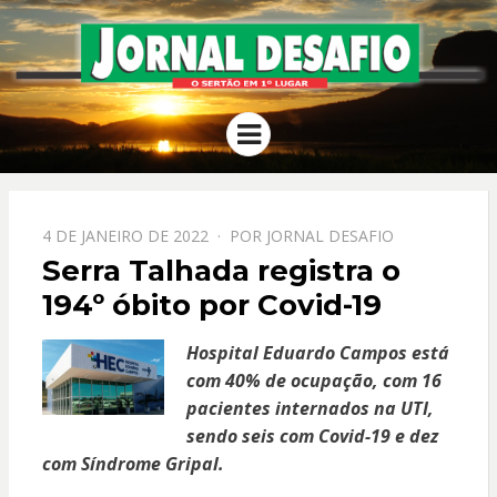
JORNAL
O Sertão em 1º Lugar
Menu
DESAFIO
PPOSTADO
4 DE JANEIRO DE 2022
POR
JORNAL DESAFIO
EM
Serra Talhada registra o
194º óbito por Covid-19
Hospital Eduardo Campos está
com 40% de ocupação, com 16
pacientes internados na UTI,
sendo seis com Covid-19 e dez
com Síndrome Gripal.