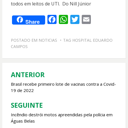
todos em leitos de UTI. Do Nill Júnior
F
W
T
E
Share
ac
h
w
m
e
at
itt
ai
POSTADO EM
NOTICIAS
TAG
HOSPITAL EDUARDO
b
s
er
l
CAMPOS
o
A
o
p
k
p
ANTERIOR
Navegação
de
Brasil recebe primeiro lote de vacinas contra a Covid-
19 de 2022
Post
SEGUINTE
Incêndio destrói motos apreendidas pela polícia em
Águas Belas