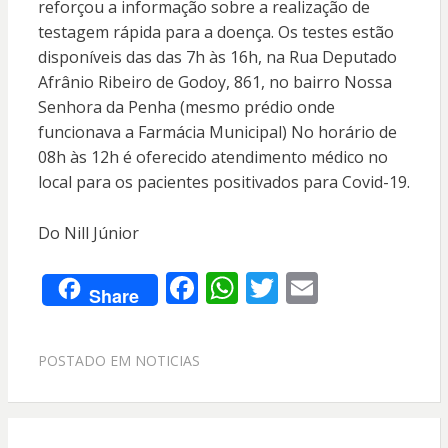
reforçou a informação sobre a realização de
testagem rápida para a doença. Os testes estão
disponíveis das das 7h às 16h, na Rua Deputado
Afrânio Ribeiro de Godoy, 861, no bairro Nossa
Senhora da Penha (mesmo prédio onde
funcionava a Farmácia Municipal) No horário de
08h às 12h é oferecido atendimento médico no
local para os pacientes positivados para Covid-19.
Do Nill Júnior
F
W
T
E
Share
ac
h
w
m
e
at
itt
ai
POSTADO EM
NOTICIAS
b
s
er
l
o
A
o
p