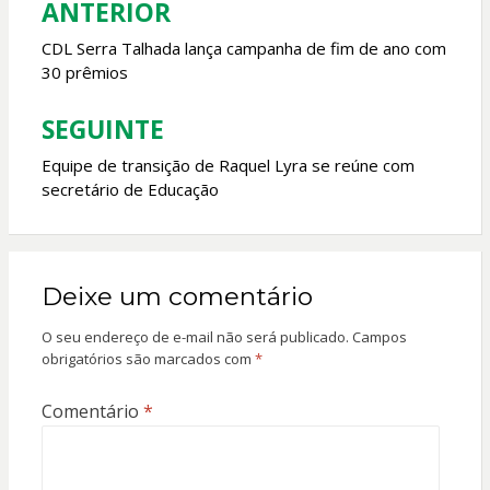
ANTERIOR
Navegação
k
p
de
CDL Serra Talhada lança campanha de fim de ano com
30 prêmios
Post
SEGUINTE
Equipe de transição de Raquel Lyra se reúne com
secretário de Educação
Deixe um comentário
O seu endereço de e-mail não será publicado.
Campos
obrigatórios são marcados com
*
Comentário
*