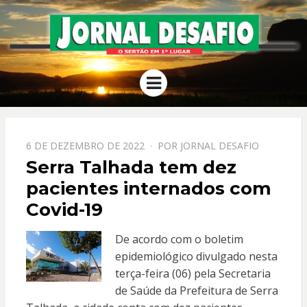
JORNAL
O Sertão em 1º Lugar
Menu
DESAFIO
PPOSTADO
6 DE DEZEMBRO DE 2022
POR
JORNAL DESAFIO
EM
Serra Talhada tem dez
pacientes internados com
Covid-19
De acordo com o boletim
epidemiológico divulgado nesta
terça-feira (06) pela Secretaria
de Saúde da Prefeitura de Serra