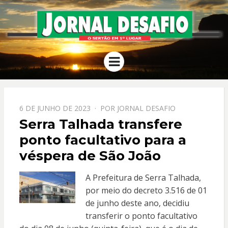
JORNAL
O Sertão em 1º Lugar
Menu
DESAFIO
PPOSTADO
6 DE JUNHO DE 2023
POR
JORNAL DESAFIO
EM
Serra Talhada transfere
ponto facultativo para a
véspera de São João
A Prefeitura de Serra Talhada,
por meio do decreto 3.516 de 01
de junho deste ano, decidiu
transferir o ponto facultativo