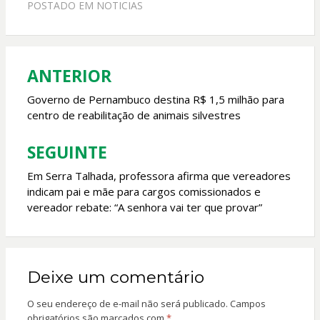
POSTADO EM
NOTICIAS
b
s
er
l
o
A
o
p
ANTERIOR
Navegação
k
p
de
Governo de Pernambuco destina R$ 1,5 milhão para
centro de reabilitação de animais silvestres
Post
SEGUINTE
Em Serra Talhada, professora afirma que vereadores
indicam pai e mãe para cargos comissionados e
vereador rebate: “A senhora vai ter que provar”
Deixe um comentário
O seu endereço de e-mail não será publicado.
Campos
obrigatórios são marcados com
*