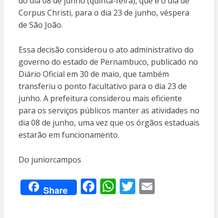
do dia 08 de junho (quinta-feira), que é o dia de
Corpus Christi, para o dia 23 de junho, véspera
de São João.
Essa decisão considerou o ato administrativo do
governo do estado de Pernambuco, publicado no
Diário Oficial em 30 de maio, que também
transferiu o ponto facultativo para o dia 23 de
junho. A prefeitura considerou mais eficiente
para os serviços públicos manter as atividades no
dia 08 de junho, uma vez que os órgãos estaduais
estarão em funcionamento.
Do juniorcampos
F
W
T
E
Share
ac
h
w
m
e
at
itt
ai