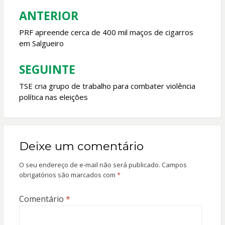
o
p
ANTERIOR
Navegação
k
p
de
PRF apreende cerca de 400 mil maços de cigarros
em Salgueiro
Post
SEGUINTE
TSE cria grupo de trabalho para combater violência
política nas eleições
Deixe um comentário
O seu endereço de e-mail não será publicado.
Campos
obrigatórios são marcados com
*
Comentário
*