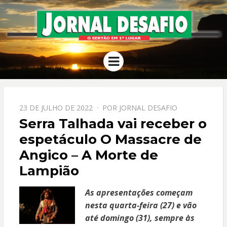
JORNAL
O Sertão em 1º Lugar
Menu
DESAFIO
PPOSTADO
23 DE JULHO DE 2022
POR
JORNAL DESAFIO
EM
Serra Talhada vai receber o
espetáculo O Massacre de
Angico – A Morte de
Lampião
As apresentações começam
nesta quarta-feira (27) e vão
até domingo (31), sempre às