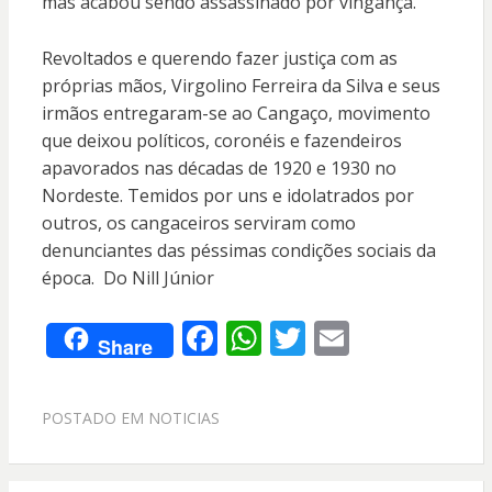
mas acabou sendo assassinado por vingança.
Revoltados e querendo fazer justiça com as
próprias mãos, Virgolino Ferreira da Silva e seus
irmãos entregaram-se ao Cangaço, movimento
que deixou políticos, coronéis e fazendeiros
apavorados nas décadas de 1920 e 1930 no
Nordeste. Temidos por uns e idolatrados por
outros, os cangaceiros serviram como
denunciantes das péssimas condições sociais da
época. Do Nill Júnior
F
W
T
E
Share
ac
h
w
m
e
at
itt
ai
POSTADO EM
NOTICIAS
b
s
er
l
o
A