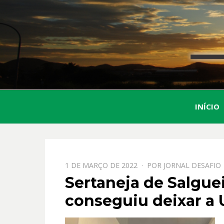
INÍCIO
PPOSTADO
1 DE MARÇO DE 2022
POR
JORNAL DESAFIO
EM
Sertaneja de Salgue
conseguiu deixar a 