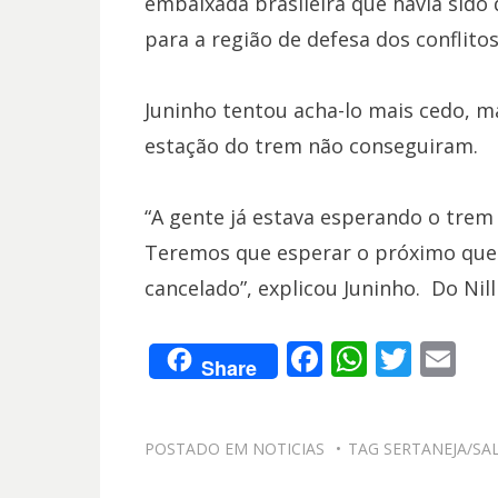
embaixada brasileira que havia sido 
para a região de defesa dos conflitos
Juninho tentou acha-lo mais cedo, 
estação do trem não conseguiram.
“A gente já estava esperando o trem 
Teremos que esperar o próximo que p
cancelado”, explicou Juninho. Do Nill
F
W
T
E
Share
ac
h
w
m
e
at
itt
ai
POSTADO EM
NOTICIAS
TAG
SERTANEJA/SA
b
s
er
l