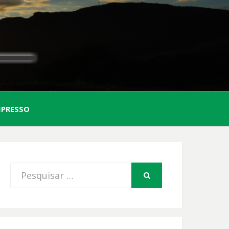
AL
MPRESSO
FIO
Procurar
PESQUISAR
por: