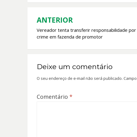
o
A
o
p
k
p
ANTERIOR
Navegação
Vereador tenta transferir responsabilidade por
de
crime em fazenda de promotor
Post
Deixe um comentário
O seu endereço de e-mail não será publicado.
Campos
Comentário
*