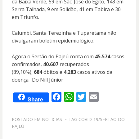
da Baixa Verde, 59 em São José do Egito, 143 em
Serra Talhada, 9 em Solidão, 41 em Tabira e 30
em Triunfo.
Calumbi, Santa Terezinha e Tuparetama não
divulgaram boletim epidemiológico.
Agora o Sertão do Pajeú conta com
45.574
casos
confirmados,
40.607
recuperados
(89,10%),
684
óbitos e
4.283
casos ativos da
doença. Do Nill Júnior
F
W
T
E
Share
ac
h
w
m
e
at
itt
ai
POSTADO EM
NOTICIAS
TAG
COVID-19/SERTÃO DO
b
s
er
l
PAJEÚ
o
A