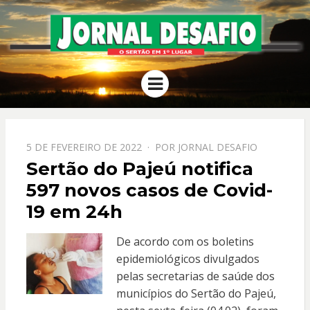
JORNAL
O Sertão em 1º Lugar
Menu
DESAFIO
PPOSTADO
5 DE FEVEREIRO DE 2022
POR
JORNAL DESAFIO
EM
Sertão do Pajeú notifica
597 novos casos de Covid-
19 em 24h
De acordo com os boletins
epidemiológicos divulgados
pelas secretarias de saúde dos
municípios do Sertão do Pajeú,