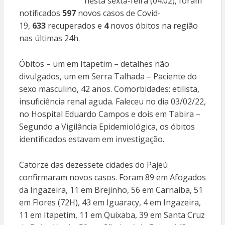
nesta sexta-feira (04.02), foram
notificados
597
novos casos de Covid-
19,
633
recuperados e
4
novos óbitos na região
nas últimas 24h.
Óbitos – um em Itapetim – detalhes não
divulgados, um em Serra Talhada – Paciente do
sexo masculino, 42 anos. Comorbidades: etilista,
insuficiência renal aguda. Faleceu no dia 03/02/22,
no Hospital Eduardo Campos e dois em Tabira –
Segundo a Vigilância Epidemiológica, os óbitos
identificados estavam em investigação.
Catorze das dezessete cidades do Pajeú
confirmaram novos casos. Foram 89 em Afogados
da Ingazeira, 11 em Brejinho, 56 em Carnaíba, 51
em Flores (72H), 43 em Iguaracy, 4 em Ingazeira,
11 em Itapetim, 11 em Quixaba, 39 em Santa Cruz