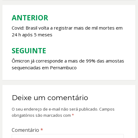
o
p
k
p
ANTERIOR
Navegação
de
Covid: Brasil volta a registrar mais de mil mortes em
24 h após 5 meses
Post
SEGUINTE
Ômicron já corresponde a mais de 99% das amostas
sequenciadas em Pernambuco
Deixe um comentário
O seu endereço de e-mail não será publicado.
Campos
obrigatórios são marcados com
*
Comentário
*