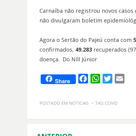
Carnaíba não registrou novos casos
não divulgaram boletim epidemiológ
Agora o Sertão do Pajeú conta com
confirmados,
49.283
recuperados (97
doença. Do Nill Júnior
F
W
T
E
Share
ac
h
w
m
e
at
itt
ai
POSTADO EM
NOTICIAS
TAG
COVID
b
s
er
l
o
A
o
p