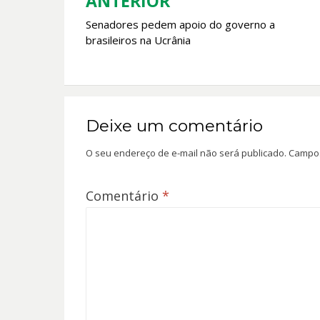
k
p
ANTERIOR
Navegação
Senadores pedem apoio do governo a
de
brasileiros na Ucrânia
Post
Deixe um comentário
O seu endereço de e-mail não será publicado.
Campos
Comentário
*