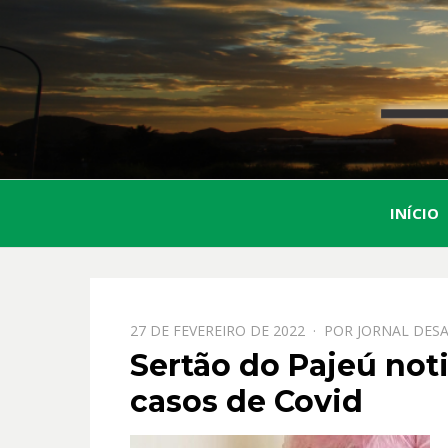
INÍCIO
PPOSTADO
27 DE FEVEREIRO DE 2022
POR
JORNAL DESA
EM
Sertão do Pajeú not
casos de Covid