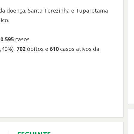
 da doença. Santa Terezinha e Tuparetama
ico.
50.595
casos
,40%),
702
óbitos e
610
casos ativos da