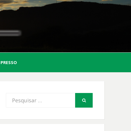
AL
MPRESSO
FIO
Procurar
PESQUISAR
por: