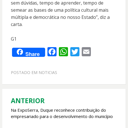
sem dúvidas, tempo de aprender, tempo de
semear as bases de uma política cultural mais
múltipla e democrática no nosso Estado”, diz a
carta.
G1
F
W
T
E
Share
ac
h
w
m
e
at
itt
ai
POSTADO EM
NOTICIAS
b
s
er
l
o
A
o
p
ANTERIOR
Navegação
k
p
de
Na ExpoSerra, Duque reconhece contribuição do
empresariado para o desenvolvimento do município
Post