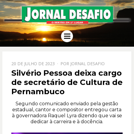
JORNAL
O Sertão em 1º Lugar
Menu
DESAFIO
PPOSTADO
20 DE JULHO DE 2023
POR
JORNAL DESAFIO
EM
Silvério Pessoa deixa cargo
de secretário de Cultura de
Pernambuco
Segundo comunicado enviado pela gestão
estadual, cantor e compositor entregou carta
à governadora Raquel Lyra dizendo que vai se
dedicar à carreira e à docência.