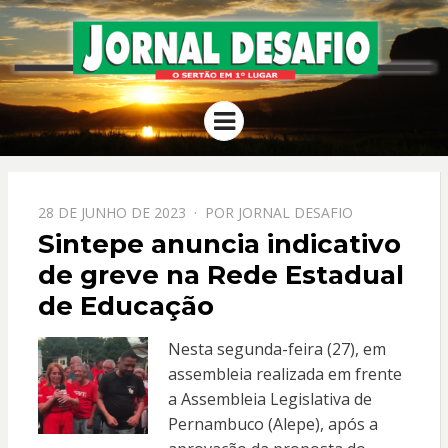
JORNAL
O Sertão em 1º Lugar
Menu
DESAFIO
PPOSTADO
28 DE JUNHO DE 2023
POR
JORNAL DESAFIO
EM
Sintepe anuncia indicativo
de greve na Rede Estadual
de Educação
Nesta segunda-feira (27), em
assembleia realizada em frente
a Assembleia Legislativa de
Pernambuco (Alepe), após a