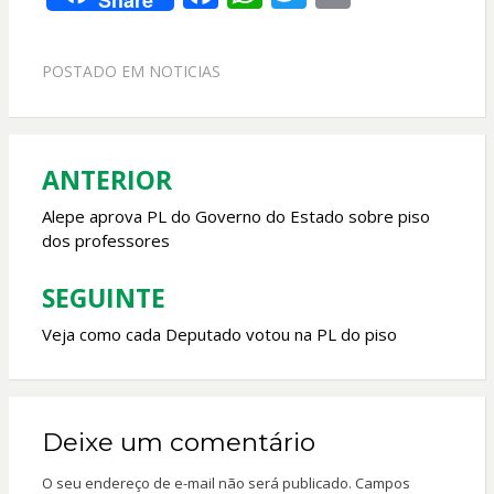
Share
ac
h
w
m
e
at
itt
ai
POSTADO EM
NOTICIAS
b
s
er
l
o
A
o
p
ANTERIOR
Navegação
k
p
de
Alepe aprova PL do Governo do Estado sobre piso
dos professores
Post
SEGUINTE
Veja como cada Deputado votou na PL do piso
Deixe um comentário
O seu endereço de e-mail não será publicado.
Campos