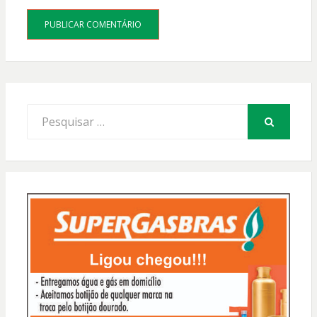
Procurar
por:
PESQUISAR