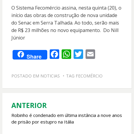
O Sistema Fecomércio assina, nesta quinta (20), o
início das obras de construção de nova unidade
do Senac em Serra Talhada. Ao todo, serão mais
de R$ 23 milhões no novo equipamento. Do Nill
Júnior
F
W
T
E
Share
ac
h
w
m
e
at
itt
ai
POSTADO EM
NOTICIAS
TAG
FECOMÉRCIO
b
s
er
l
o
A
o
p
ANTERIOR
Navegação
k
p
de
Robinho é condenado em última instância a nove anos
de prisão por estupro na Itália
Post