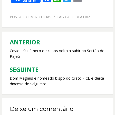
Share
ac
h
w
m
e
at
itt
ai
POSTADO EM
NOTICIAS
TAG
CASO BEATRIZ
b
s
er
l
o
A
o
p
ANTERIOR
Navegação
k
p
de
Covid-19: número de casos volta a subir no Sertão do
Pajeú
Post
SEGUINTE
Dom Magnus é nomeado bispo do Crato – CE e deixa
diocese de Salgueiro
Deixe um comentário