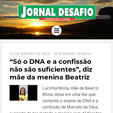
JORNAL
O Sertão em 1º Lugar
Menu
DESAFIO
PPOSTADO
12 DE JANEIRO DE 2022
POR
JORNAL DESAFIO
EM
“Só o DNA e a confissão
não são suficientes”, diz
mãe da menina Beatriz
Lucinha Mota, mãe de Beatriz
Mota, disse em uma live que
somente o exame de DNA e a
confissão de Marcelo da Silva,