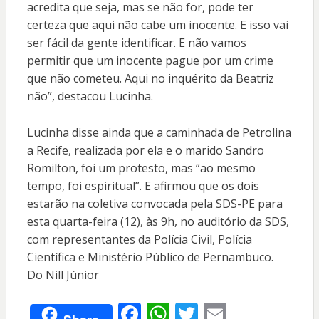
acredita que seja, mas se não for, pode ter
certeza que aqui não cabe um inocente. E isso vai
ser fácil da gente identificar. E não vamos
permitir que um inocente pague por um crime
que não cometeu. Aqui no inquérito da Beatriz
não”, destacou Lucinha.
Lucinha disse ainda que a caminhada de Petrolina
a Recife, realizada por ela e o marido Sandro
Romilton, foi um protesto, mas “ao mesmo
tempo, foi espiritual”. E afirmou que os dois
estarão na coletiva convocada pela SDS-PE para
esta quarta-feira (12), às 9h, no auditório da SDS,
com representantes da Polícia Civil, Polícia
Científica e Ministério Público de Pernambuco.
Do Nill Júnior
F
W
T
E