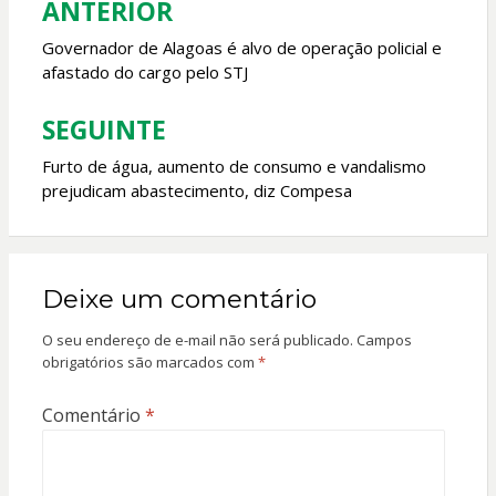
ANTERIOR
Navegação
k
p
de
Governador de Alagoas é alvo de operação policial e
afastado do cargo pelo STJ
Post
SEGUINTE
Furto de água, aumento de consumo e vandalismo
prejudicam abastecimento, diz Compesa
Deixe um comentário
O seu endereço de e-mail não será publicado.
Campos
obrigatórios são marcados com
*
Comentário
*