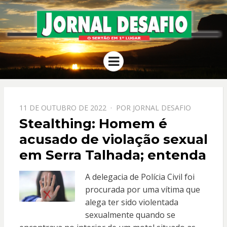
JORNAL
O Sertão em 1º Lugar
Menu
DESAFIO
PPOSTADO
11 DE OUTUBRO DE 2022
POR
JORNAL DESAFIO
EM
Stealthing: Homem é
acusado de violação sexual
em Serra Talhada; entenda
A delegacia de Polícia Civil foi
procurada por uma vítima que
alega ter sido violentada
sexualmente quando se