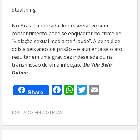
Stealthing
No Brasil, a retirada do preservativo sem
consentimento pode se enquadrar no crime de
“violação sexual mediante fraude”. A pena é de
dois a seis anos de prisão – e aumenta se o ato
resultar em uma gravidez indesejada ou na
transmissão de uma infecção.
Do Vila Bela
Online
F
W
T
E
Share
ac
h
w
m
e
at
itt
ai
POSTADO EM
NOTICIAS
b
s
er
l
o
A
o
p