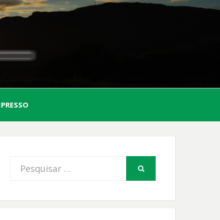
AL
MPRESSO
FIO
Procurar
PESQUISAR
por: