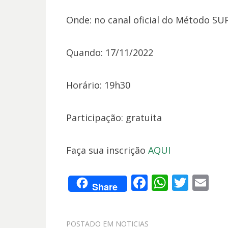
Onde: no canal oficial do Método S
Quando: 17/11/2022
Horário: 19h30
Participação: gratuita
Faça sua inscrição
AQUI
F
W
T
E
Share
ac
h
w
m
e
at
itt
ai
POSTADO EM
NOTICIAS