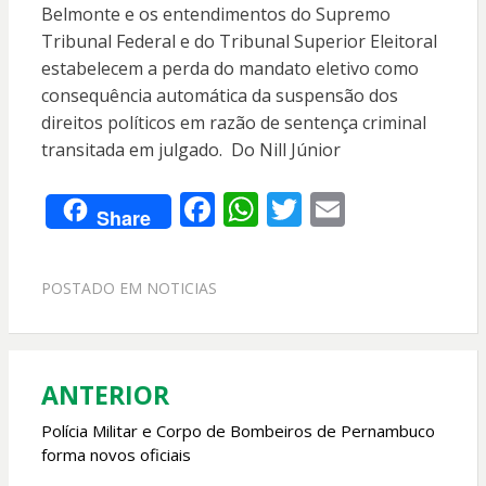
Belmonte e os entendimentos do Supremo
Tribunal Federal e do Tribunal Superior Eleitoral
estabelecem a perda do mandato eletivo como
consequência automática da suspensão dos
direitos políticos em razão de sentença criminal
transitada em julgado. Do Nill Júnior
F
W
T
E
Share
ac
h
w
m
e
at
itt
ai
POSTADO EM
NOTICIAS
b
s
er
l
o
A
o
p
ANTERIOR
Navegação
k
p
de
Polícia Militar e Corpo de Bombeiros de Pernambuco
forma novos oficiais
Post