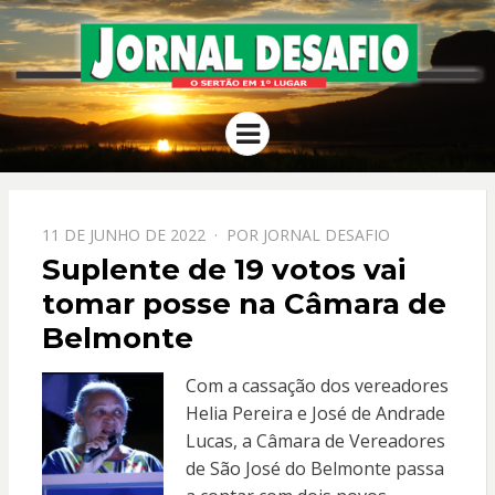
JORNAL
O Sertão em 1º Lugar
Menu
DESAFIO
PPOSTADO
11 DE JUNHO DE 2022
POR
JORNAL DESAFIO
EM
Suplente de 19 votos vai
tomar posse na Câmara de
Belmonte
Com a cassação dos vereadores
Helia Pereira e José de Andrade
Lucas, a Câmara de Vereadores
de São José do Belmonte passa