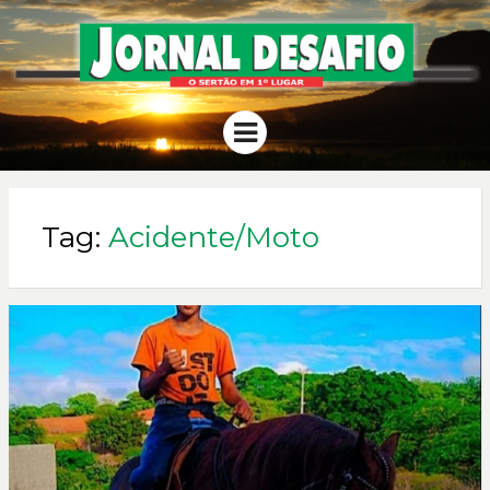
JORNAL
O Sertão em 1º Lugar
Menu
DESAFIO
Tag:
Acidente/Moto