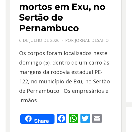
mortos em Exu, no
Sertão de
Pernambuco
PPOSTADO
6 DE JULHO DE 2026
POR
JORNAL DESAFIO
EM
Os corpos foram localizados neste
domingo (5), dentro de um carro às
margens da rodovia estadual PE-
122, no município de Exu, no Sertão
de Pernambuco Os empresários e
irmãos…
F
W
T
E
Share
ac
h
w
m