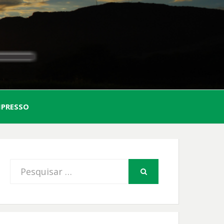
AL
MPRESSO
FIO
Procurar
PESQUISAR
por: