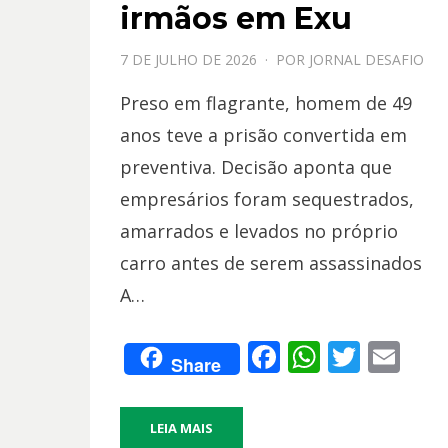
irmãos em Exu
PPOSTADO
7 DE JULHO DE 2026
POR
JORNAL DESAFIO
EM
Preso em flagrante, homem de 49
anos teve a prisão convertida em
preventiva. Decisão aponta que
empresários foram sequestrados,
amarrados e levados no próprio
carro antes de serem assassinados
A…
F
W
T
E
Share
ac
h
w
m
e
at
itt
ai
LEIA MAIS