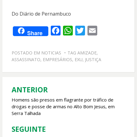
Do Diário de Pernambuco
F
W
T
E
Share
ac
h
w
m
e
at
itt
ai
POSTADO EM
NOTICIAS
TAG
AMIZADE
,
b
s
er
l
ASSASSINATO
,
EMPRESÁRIOS
,
EXU
,
JUSTIÇA
o
A
o
p
k
p
ANTERIOR
Navegação
de
Homens são presos em flagrante por tráfico de
drogas e posse de armas no Alto Bom Jesus, em
Post
Serra Talhada
SEGUINTE