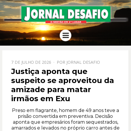
JORNAL
O Sertão em 1º Lugar
Menu
DESAFIO
PPOSTADO
7 DE JULHO DE 2026
POR
JORNAL DESAFIO
EM
Justiça aponta que
suspeito se aproveitou da
amizade para matar
irmãos em Exu
Preso em flagrante, homem de 49 anos teve a
prisão convertida em preventiva. Decisão
aponta que empresários foram sequestrados,
amarrados e levados no próprio carro antes de