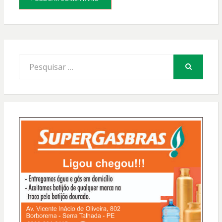
Procurar
por:
PESQUISAR