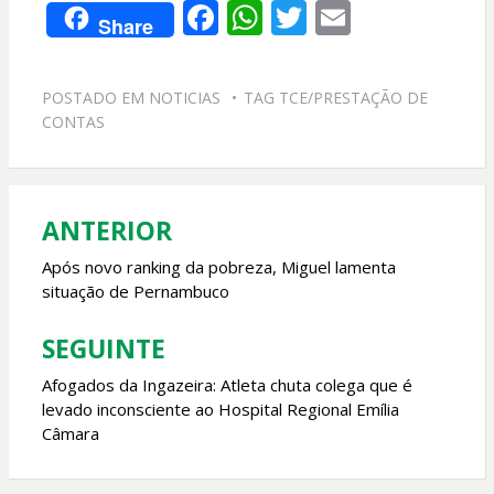
F
W
T
E
Share
ac
h
w
m
e
at
itt
ai
POSTADO EM
NOTICIAS
TAG
TCE/PRESTAÇÃO DE
b
s
er
l
CONTAS
o
A
o
p
k
p
ANTERIOR
Navegação
de
Após novo ranking da pobreza, Miguel lamenta
situação de Pernambuco
Post
SEGUINTE
Afogados da Ingazeira: Atleta chuta colega que é
levado inconsciente ao Hospital Regional Emília
Câmara