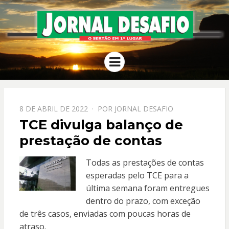
JORNAL
O Sertão em 1º Lugar
Menu
DESAFIO
PPOSTADO
8 DE ABRIL DE 2022
POR
JORNAL DESAFIO
EM
TCE divulga balanço de
prestação de contas
Todas as prestações de contas
esperadas pelo TCE para a
última semana foram entregues
dentro do prazo, com exceção
de três casos, enviadas com poucas horas de
atraso.