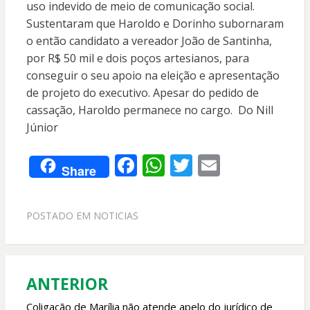
uso indevido de meio de comunicação social.
Sustentaram que Haroldo e Dorinho subornaram
o então candidato a vereador João de Santinha,
por R$ 50 mil e dois poços artesianos, para
conseguir o seu apoio na eleição e apresentação
de projeto do executivo. Apesar do pedido de
cassação, Haroldo permanece no cargo. Do Nill
Júnior
F
W
T
E
Share
ac
h
w
m
e
at
itt
ai
POSTADO EM
NOTICIAS
b
s
er
l
o
A
o
p
ANTERIOR
Navegação
k
p
de
Coligação de Marília não atende apelo do jurídico de