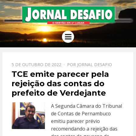
JORNAL
O Sertão em 1º Lugar
Menu
DESAFIO
PPOSTADO
5 DE OUTUBRO DE 2022
POR
JORNAL DESAFIO
EM
TCE emite parecer pela
rejeição das contas do
prefeito de Verdejante
A Segunda Câmara do Tribunal
de Contas de Pernambuco
emitiu parecer prévio
recomendando a rejeição das