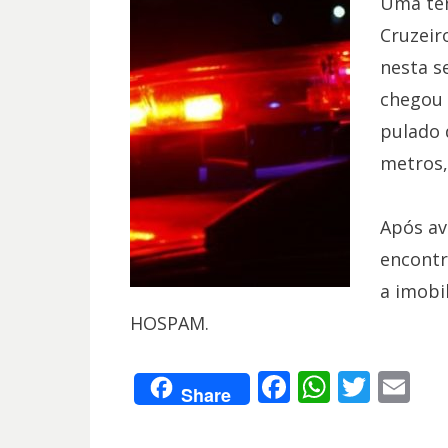
Uma ten
Cruzeir
nesta s
chegou 
pulado 
metros,
Após av
encontr
a imobi
HOSPAM.
F
W
T
E
Share
ac
h
w
m