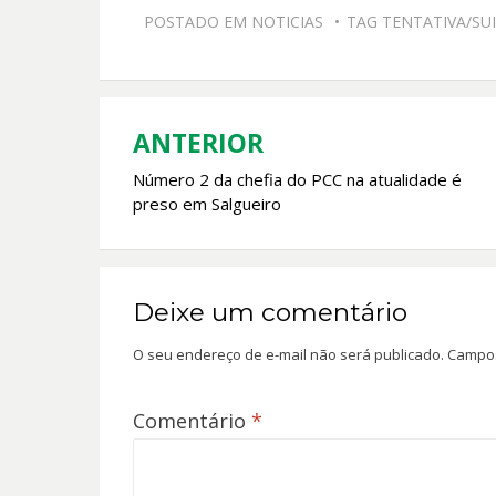
e
at
itt
ai
POSTADO EM
NOTICIAS
TAG
TENTATIVA/SU
b
s
er
l
o
A
o
p
k
p
ANTERIOR
Navegação
Número 2 da chefia do PCC na atualidade é
de
preso em Salgueiro
Post
Deixe um comentário
O seu endereço de e-mail não será publicado.
Campos
Comentário
*