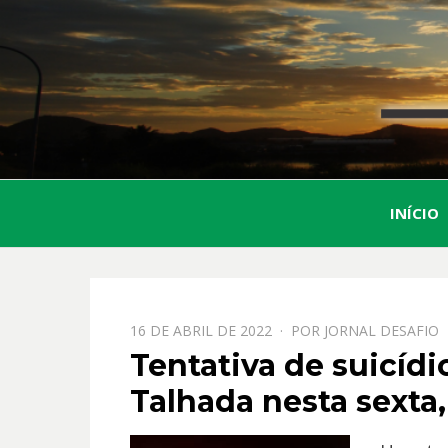
INÍCIO
PPOSTADO
16 DE ABRIL DE 2022
POR
JORNAL DESAFIO
EM
Tentativa de suicídi
Talhada nesta sexta,