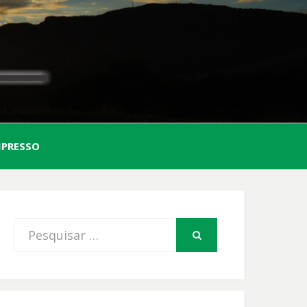
AL
MPRESSO
FIO
Procurar
PESQUISAR
por: