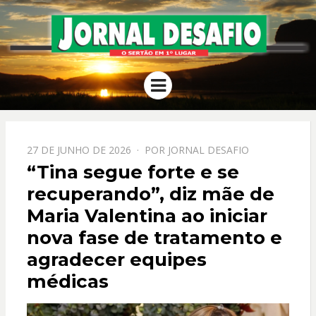
JORNAL
O Sertão em 1º Lugar
Menu
DESAFIO
PPOSTADO
27 DE JUNHO DE 2026
POR
JORNAL DESAFIO
EM
“Tina segue forte e se
recuperando”, diz mãe de
Maria Valentina ao iniciar
nova fase de tratamento e
agradecer equipes
médicas