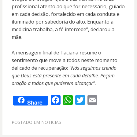
profissional atento ao que for necessário, guiado
em cada decisão, fortalecido em cada conduta e
iluminado por sabedoria do alto. Enquanto a
medicina trabalha, a fé intercede”, declarou a
mãe.
A mensagem final de Taciana resume o
sentimento que move a todos neste momento
delicado de recuperação:
“Nós seguimos crendo
que Deus está presente em cada detalhe. Peçam
oração a todos que puderem alcançar”.
F
W
T
E
Share
ac
h
w
m
e
at
itt
ai
POSTADO EM
NOTICIAS
b
s
er
l