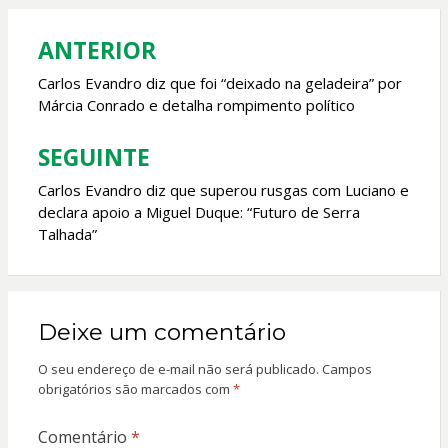
o
A
o
p
ANTERIOR
Navegação
k
p
de
Carlos Evandro diz que foi “deixado na geladeira” por
Márcia Conrado e detalha rompimento político
Post
SEGUINTE
Carlos Evandro diz que superou rusgas com Luciano e
declara apoio a Miguel Duque: “Futuro de Serra
Talhada”
Deixe um comentário
O seu endereço de e-mail não será publicado.
Campos
obrigatórios são marcados com
*
Comentário
*