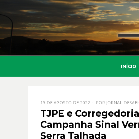
INÍCIO
PPOSTADO
15 DE AGOSTO DE 2022
POR
JORNAL DESAF
EM
TJPE e Corregedoria
Campanha Sinal Ve
Serra Talhada