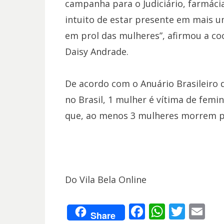
campanha para o Judiciário, farmácia
intuito de estar presente em mais u
em prol das mulheres”, afirmou a c
Daisy Andrade.
De acordo com o Anuário Brasileiro 
no Brasil, 1 mulher é vítima de femini
que, ao menos 3 mulheres morrem po
Do Vila Bela Online
F
W
T
E
Share