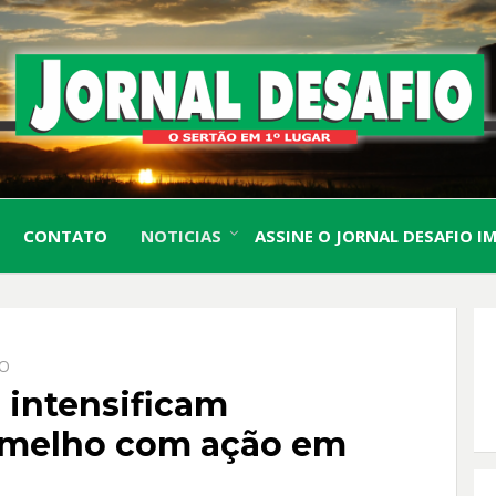
O Sertão em 1º Lugar
JORN
CONTATO
NOTICIAS
ASSINE O JORNAL DESAFIO I
DESA
IO
 intensificam
rmelho com ação em