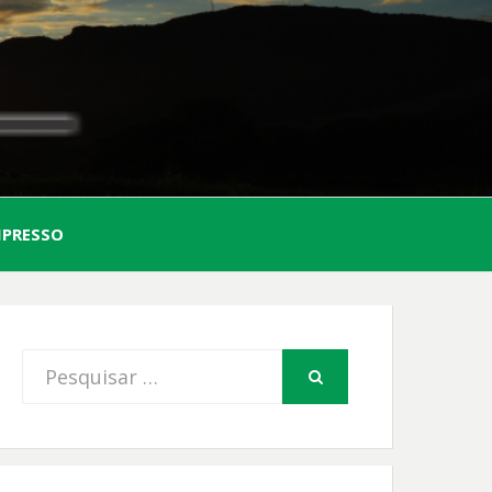
AL
MPRESSO
FIO
Procurar
PESQUISAR
por: