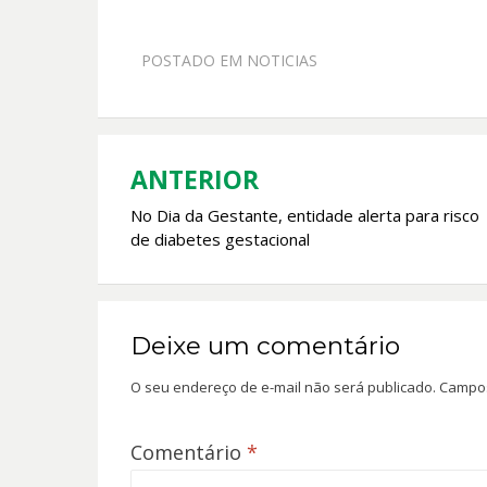
ac
h
w
m
e
at
itt
ai
POSTADO EM
NOTICIAS
b
s
er
l
o
A
o
p
k
p
ANTERIOR
Navegação
No Dia da Gestante, entidade alerta para risco
de
de diabetes gestacional
Post
Deixe um comentário
O seu endereço de e-mail não será publicado.
Campos
Comentário
*