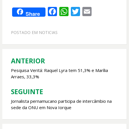
F
W
T
E
Share
ac
h
w
m
e
at
itt
ai
POSTADO EM
NOTICIAS
b
s
er
l
o
A
o
p
ANTERIOR
Navegação
k
p
de
Pesquisa Veritá: Raquel Lyra tem 51,3% e Marília
Arraes, 33,3%
Post
SEGUINTE
Jornalista pernamucano participa de intercâmbio na
sede da ONU em Nova Iorque