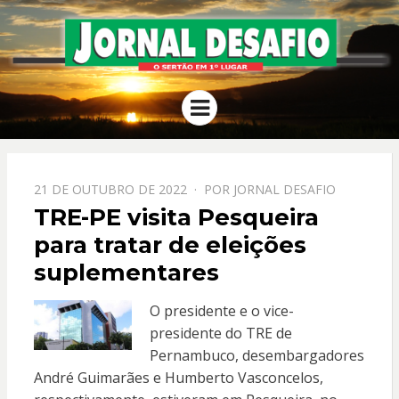
JORNAL
O Sertão em 1º Lugar
Menu
DESAFIO
PPOSTADO
21 DE OUTUBRO DE 2022
POR
JORNAL DESAFIO
EM
TRE-PE visita Pesqueira
para tratar de eleições
suplementares
O presidente e o vice-
presidente do TRE de
Pernambuco, desembargadores
André Guimarães e Humberto Vasconcelos,