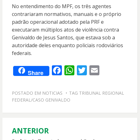
No entendimento do MPF, os três agentes
contrariaram normativos, manuais e o próprio
padrão operacional adotado pela PRF e
executaram múltiplos atos de violência contra
Genivaldo de Jesus Santos, que estava sob a
autoridade deles enquanto policiais rodoviários
federais.
F
W
T
E
Share
ac
h
w
m
e
at
itt
ai
POSTADO EM
NOTICIAS
TAG
TRIBUNAL REGIONAL
b
s
er
l
FEDERAL/CASO GENIVALDO
o
A
o
p
k
p
ANTERIOR
Navegação