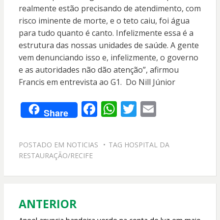
realmente estão precisando de atendimento, com
risco iminente de morte, e o teto caiu, foi água
para tudo quanto é canto. Infelizmente essa é a
estrutura das nossas unidades de saúde. A gente
vem denunciando isso e, infelizmente, o governo
e as autoridades não dão atenção”, afirmou
Francis em entrevista ao G1. Do Nill Júnior
F
W
T
E
Share
ac
h
w
m
e
at
itt
ai
POSTADO EM
NOTICIAS
TAG
HOSPITAL DA
b
s
er
l
RESTAURAÇÃO/RECIFE
o
A
o
p
k
p
ANTERIOR
Navegação