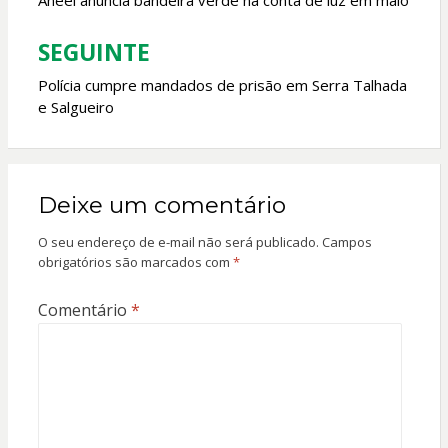
de
Aneel anuncia bandeira verde na conta de luz em maio
Post
SEGUINTE
Polícia cumpre mandados de prisão em Serra Talhada
e Salgueiro
Deixe um comentário
O seu endereço de e-mail não será publicado.
Campos
obrigatórios são marcados com
*
Comentário
*