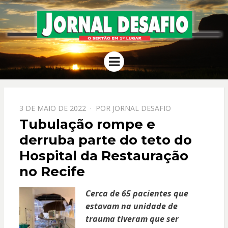
JORNAL
O Sertão em 1º Lugar
Menu
DESAFIO
PPOSTADO
3 DE MAIO DE 2022
POR
JORNAL DESAFIO
EM
Tubulação rompe e
derruba parte do teto do
Hospital da Restauração
no Recife
Cerca de 65 pacientes que
estavam na unidade de
trauma tiveram que ser