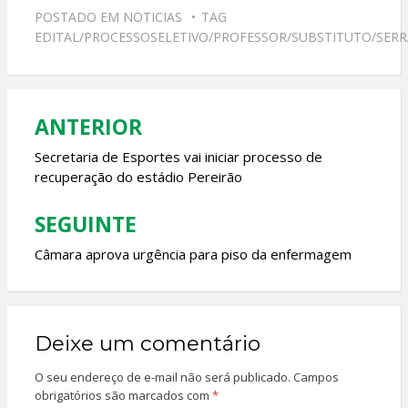
e
at
itt
ai
POSTADO EM
NOTICIAS
TAG
b
s
er
l
EDITAL/PROCESSOSELETIVO/PROFESSOR/SUBSTITUTO/SER
o
A
o
p
k
p
ANTERIOR
Navegação
de
Secretaria de Esportes vai iniciar processo de
recuperação do estádio Pereirão
Post
SEGUINTE
Câmara aprova urgência para piso da enfermagem
Deixe um comentário
O seu endereço de e-mail não será publicado.
Campos
obrigatórios são marcados com
*