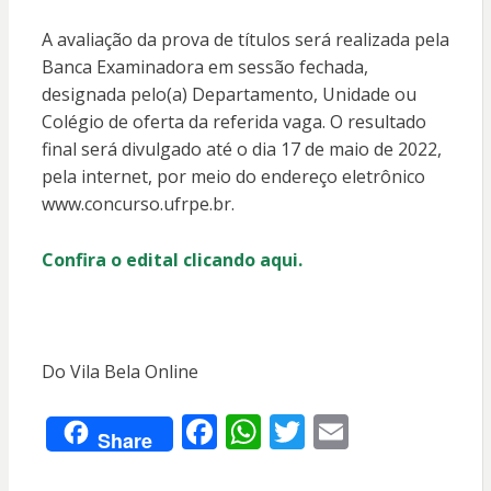
A avaliação da prova de títulos será realizada pela
Banca Examinadora em sessão fechada,
designada pelo(a) Departamento, Unidade ou
Colégio de oferta da referida vaga. O resultado
final será divulgado até o dia 17 de maio de 2022,
pela internet, por meio do endereço eletrônico
www.concurso.ufrpe.br.
Confira o edital clicando aqui.
Do Vila Bela Online
F
W
T
E
Share
ac
h
w
m