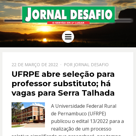
JORNAL
O Sertão em 1º Lugar
Menu
DESAFIO
PPOSTADO
22 DE MARÇO DE 2022
POR
JORNAL DESAFIO
EM
UFRPE abre seleção para
professor substituto; há
vagas para Serra Talhada
A Universidade Federal Rural
de Pernambuco (UFRPE)
publicou o edital 13/2022 para a
realização de um processo