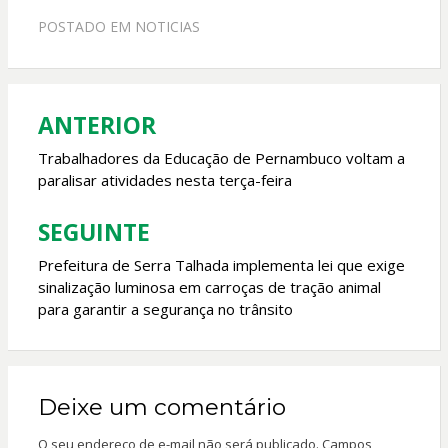
e
at
itt
ai
POSTADO EM
NOTICIAS
b
s
er
l
o
A
o
p
ANTERIOR
Navegação
k
p
de
Trabalhadores da Educação de Pernambuco voltam a
paralisar atividades nesta terça-feira
Post
SEGUINTE
Prefeitura de Serra Talhada implementa lei que exige
sinalização luminosa em carroças de tração animal
para garantir a segurança no trânsito
Deixe um comentário
O seu endereço de e-mail não será publicado.
Campos