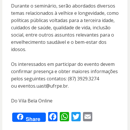
Durante o seminário, serão abordados diversos
temas relacionados à velhice e longevidade, como
políticas públicas voltadas para a terceira idade,
cuidados de saúde, qualidade de vida, inclusão
social, entre outros assuntos relevantes para o
envelhecimento saudável e o bem-estar dos
idosos.
Os interessados em participar do evento devem
confirmar presença e obter maiores informações
pelos seguintes contatos: (87) 3929.3274
ou
eventos.uast@ufrpe.br
.
Do Vila Bela Online
F
W
T
E
Share
ac
h
w
m