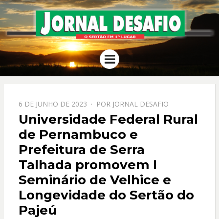
JORNAL
O Sertão em 1º Lugar
Menu
DESAFIO
PPOSTADO
6 DE JUNHO DE 2023
POR
JORNAL DESAFIO
EM
Universidade Federal Rural
de Pernambuco e
Prefeitura de Serra
Talhada promovem I
Seminário de Velhice e
Longevidade do Sertão do
Pajeú