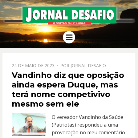
JORNAL
O Sertão em 1º Lugar
Menu
DESAFIO
PPOSTADO
24 DE MAIO DE 2023
POR
JORNAL DESAFIO
EM
Vandinho diz que oposição
ainda espera Duque, mas
terá nome competivivo
mesmo sem ele
O vereador Vandinho da Saúde
(Patriotas) respondeu a uma
provocação no meu comentário