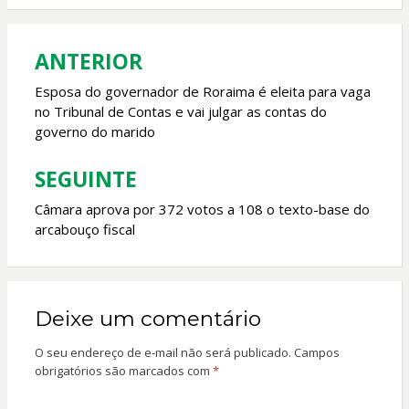
o
A
o
p
ANTERIOR
Navegação
k
p
de
Esposa do governador de Roraima é eleita para vaga
no Tribunal de Contas e vai julgar as contas do
Post
governo do marido
SEGUINTE
Câmara aprova por 372 votos a 108 o texto-base do
arcabouço fiscal
Deixe um comentário
O seu endereço de e-mail não será publicado.
Campos
obrigatórios são marcados com
*