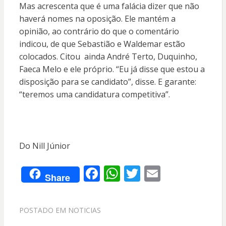
Mas acrescenta que é uma falácia dizer que não
haverá nomes na oposição. Ele mantém a
opinião, ao contrário do que o comentário
indicou, de que Sebastião e Waldemar estão
colocados. Citou ainda André Terto, Duquinho,
Faeca Melo e ele próprio. “Eu já disse que estou a
disposição para se candidato”, disse. E garante:
“teremos uma candidatura competitiva”.
Do Nill Júnior
F
W
T
E
Share
ac
h
w
m
e
at
itt
ai
POSTADO EM
NOTICIAS
b
s
er
l