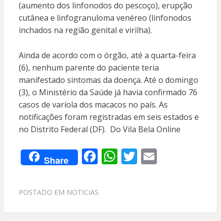
(aumento dos linfonodos do pescoço), erupção
cutânea e linfogranuloma venéreo (linfonodos
inchados na região genital e virilha).
Ainda de acordo com o órgão, até a quarta-feira
(6), nenhum parente do paciente teria
manifestado sintomas da doença. Até o domingo
(3), o Ministério da Saúde já havia confirmado 76
casos de varíola dos macacos no país. As
notificações foram registradas em seis estados e
no Distrito Federal (DF). Do Vila Bela Online
F
W
T
E
Share
ac
h
w
m
e
at
itt
ai
POSTADO EM
NOTICIAS
b
s
er
l
o
A