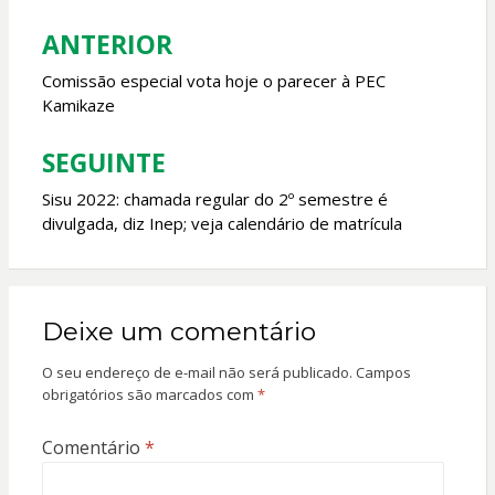
o
p
ANTERIOR
Navegação
k
p
de
Comissão especial vota hoje o parecer à PEC
Kamikaze
Post
SEGUINTE
Sisu 2022: chamada regular do 2º semestre é
divulgada, diz Inep; veja calendário de matrícula
Deixe um comentário
O seu endereço de e-mail não será publicado.
Campos
obrigatórios são marcados com
*
Comentário
*