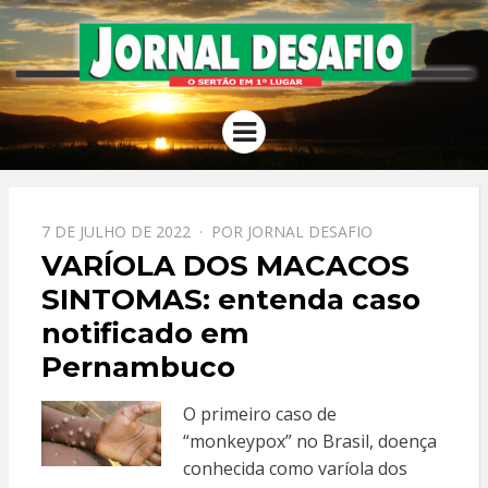
JORNAL
O Sertão em 1º Lugar
Menu
DESAFIO
PPOSTADO
7 DE JULHO DE 2022
POR
JORNAL DESAFIO
EM
VARÍOLA DOS MACACOS
SINTOMAS: entenda caso
notificado em
Pernambuco
O primeiro caso de
“monkeypox” no Brasil, doença
conhecida como varíola dos