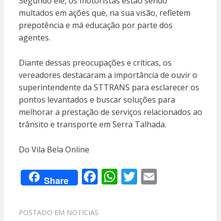
Segundo ele, os motoristas estão sendo
multados em ações que, na sua visão, refletem
prepotência e má educação por parte dos
agentes.
Diante dessas preocupações e críticas, os
vereadores destacaram a importância de ouvir o
superintendente da STTRANS para esclarecer os
pontos levantados e buscar soluções para
melhorar a prestação de serviços relacionados ao
trânsito e transporte em Serra Talhada.
Do Vila Bela Online
F
W
T
E
Share
ac
h
w
m
e
at
itt
ai
POSTADO EM
NOTICIAS