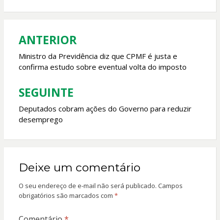
b
s
er
l
o
A
o
p
ANTERIOR
Navegação
k
p
de
Ministro da Previdência diz que CPMF é justa e
confirma estudo sobre eventual volta do imposto
Post
SEGUINTE
Deputados cobram ações do Governo para reduzir
desemprego
Deixe um comentário
O seu endereço de e-mail não será publicado.
Campos
obrigatórios são marcados com
*
Comentário
*