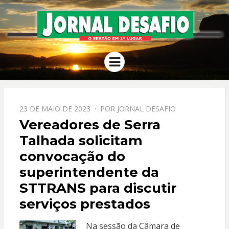
JORNAL
O Sertão em 1º Lugar
Menu
DESAFIO
PPOSTADO
23 DE MAIO DE 2023
POR
JORNAL DESAFIO
EM
Vereadores de Serra
Talhada solicitam
convocação do
superintendente da
STTRANS para discutir
serviços prestados
Na sessão da Câmara de