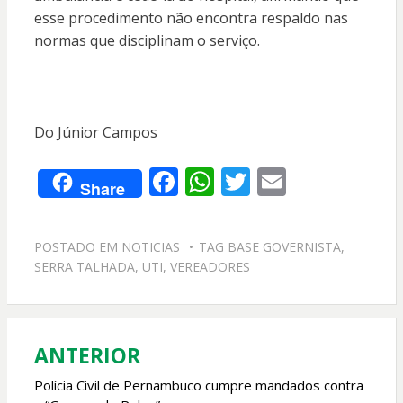
esse procedimento não encontra respaldo nas
normas que disciplinam o serviço.
Do Júnior Campos
F
W
T
E
Share
ac
h
w
m
e
at
itt
ai
POSTADO EM
NOTICIAS
TAG
BASE GOVERNISTA
,
b
s
er
l
SERRA TALHADA
,
UTI
,
VEREADORES
o
A
o
p
k
p
ANTERIOR
Navegação
de
Polícia Civil de Pernambuco cumpre mandados contra