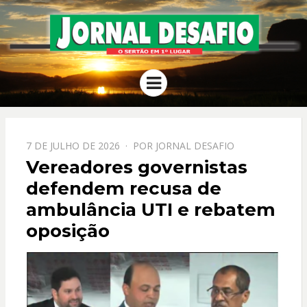
JORNAL
O Sertão em 1º Lugar
Menu
DESAFIO
PPOSTADO
7 DE JULHO DE 2026
POR
JORNAL DESAFIO
EM
Vereadores governistas
defendem recusa de
ambulância UTI e rebatem
oposição