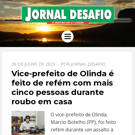
JORNAL
O Sertão em 1º Lugar
Menu
DESAFIO
PPOSTADO
30 DE JULHO DE 2023
POR
JORNAL DESAFIO
EM
Vice-prefeito de Olinda é
feito de refém com mais
cinco pessoas durante
roubo em casa
O vice-prefeito de Olinda,
Marcio Botelho (PP), foi feito
refém durante um assalto à