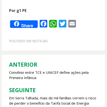
Por g1 PE
F
W
T
E
Share
ac
h
w
m
e
at
itt
ai
POSTADO EM
NOTICIAS
b
s
er
l
o
A
o
p
ANTERIOR
Navegação
k
p
de
Convênio entre TCE e UNICEF define ações pela
Primeira Infância
Post
SEGUINTE
Em Serra Talhada, mais de mil famílias correm o risco
de perder o benefício da Tarifa Social de Energia