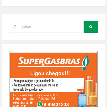
Procurar
por:
PESQUISAR